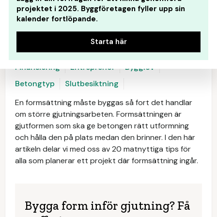
projektet i 2025. Byggföretagen fyller upp sin
kalender fortlöpande.
Starta här
Undersök marken
Anbud
Kontrakt
Finansiering
Entreprenör
Bygglov
Betongtyp
Slutbesiktning
En formsättning måste byggas så fort det handlar
om större gjutningsarbeten. Formsättningen är
gjutformen som ska ge betongen rätt utformning
och hålla den på plats medan den brinner. I den här
artikeln delar vi med oss av 20 matnyttiga tips för
alla som planerar ett projekt där formsättning ingår.
Bygga form inför gjutning? Få