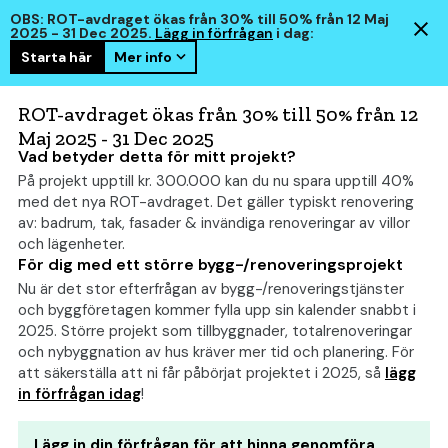
OBS: ROT-avdraget ökas från 30% till 50% från 12 Maj
2025 - 31 Dec 2025.
Lägg in förfrågan
i dag:
Starta här
Mer info
hem
smart
ROT-avdraget ökas från 30% till 50% från 12
Maj 2025 - 31 Dec 2025
Vad betyder detta för mitt projekt?
På projekt upptill kr. 300.000 kan du nu spara upptill 40%
Formsättning: 20 saker
med det nya ROT-avdraget. Det gäller typiskt renovering
som du måste veta
av: badrum, tak, fasader & invändiga renoveringar av villor
och lägenheter.
För dig med ett större bygg-/renoveringsprojekt
Nu är det stor efterfrågan av bygg-/renoveringstjänster
och byggföretagen kommer fylla upp sin kalender snabbt i
2025. Större projekt som tillbyggnader, totalrenoveringar
och nybyggnation av hus kräver mer tid och planering. För
att säkerställa att ni får påbörjat projektet i 2025, så
lägg
in förfrågan idag
!
Lägg in din förfrågan för att hinna genomföra