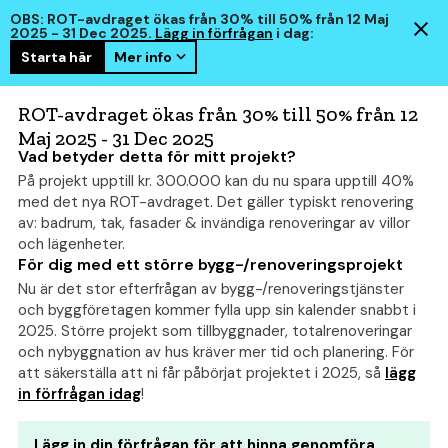
OBS: ROT-avdraget ökas från 30% till 50% från 12 Maj
2025 - 31 Dec 2025.
Lägg in förfrågan
i dag:
Starta här
Mer info
hem
smart
ROT-avdraget ökas från 30% till 50% från 12
Maj 2025 - 31 Dec 2025
Vad betyder detta för mitt projekt?
På projekt upptill kr. 300.000 kan du nu spara upptill 40%
Hus med uthyrningsdel:
med det nya ROT-avdraget. Det gäller typiskt renovering
Allt om kostnad, bygglov
av: badrum, tak, fasader & invändiga renoveringar av villor
och lägenheter.
och tips
(2026)
För dig med ett större bygg-/renoveringsprojekt
Nu är det stor efterfrågan av bygg-/renoveringstjänster
och byggföretagen kommer fylla upp sin kalender snabbt i
2025. Större projekt som tillbyggnader, totalrenoveringar
och nybyggnation av hus kräver mer tid och planering. För
att säkerställa att ni får påbörjat projektet i 2025, så
lägg
in förfrågan idag
!
Lägg in din förfrågan för att hinna genomföra