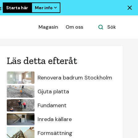
Starta här
Mer info
g:
Magasin
Om oss
Sök
Läs detta efteråt
Renovera badrum Stockholm
Gjuta platta
Fundament
Inreda källare
Formsättning