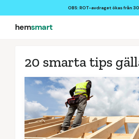
OBS: ROT-avdraget ökas från 30%
hem
smart
20 smarta tips gä