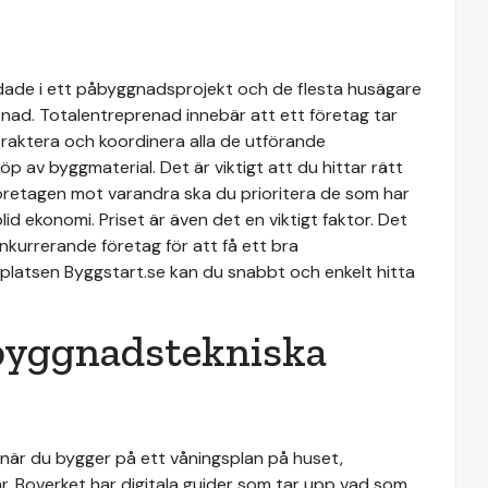
ndade i ett påbyggnadsprojekt och de flesta husägare
enad. Totalentreprenad innebär att ett företag tar
ntraktera och koordinera alla de utförande
 av byggmaterial. Det är viktigt att du hittar rätt
företagen mot varandra ska du prioritera de som har
id ekonomi. Priset är även det en viktigt faktor. Det
onkurrerande företag för att få ett bra
latsen Byggstart.se kan du snabbt och enkelt hitta
 byggnadstekniska
l när du bygger på ett våningsplan på huset,
 Boverket har digitala guider som tar upp vad som