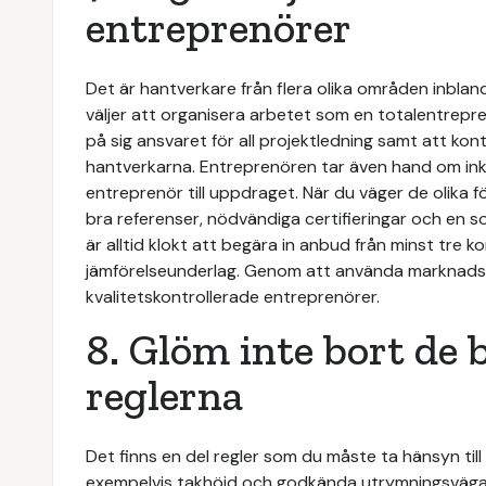
entreprenörer
Det är hantverkare från flera olika områden inbla
väljer att organisera arbetet som en totalentrepr
på sig ansvaret för all projektledning samt att ko
hantverkarna. Entreprenören tar även hand om inköp
entreprenör till uppdraget. När du väger de olika 
bra referenser, nödvändiga certifieringar och en sol
är alltid klokt att begära in anbud från minst tre k
jämförelseunderlag. Genom att använda marknadsp
kvalitetskontrollerade entreprenörer.
8. Glöm inte bort de
reglerna
Det finns en del regler som du måste ta hänsyn til
exempelvis takhöjd och godkända utrymningsvägar.