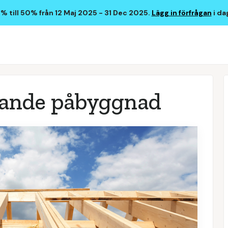
 till 50% från 12 Maj 2025 - 31 Dec 2025.
Lägg in förfrågan
i da
llande påbyggnad