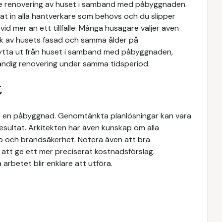
re renovering av huset i samband med påbyggnaden.
at in alla hantverkare som behövs och du slipper
d mer än ett tillfälle. Många husägare väljer även
yck av husets fasad och samma ålder på
 flytta ut från huset i samband med påbyggnaden,
vändig renovering under samma tidsperiod.
t
göra en påbyggnad. Genomtänkta planlösningar kan vara
resultat. Arkitekten har även kunskap om alla
pp och brandsäkerhet. Notera även att bra
n att ge ett mer preciserat kostnadsförslag.
 arbetet blir enklare att utföra.