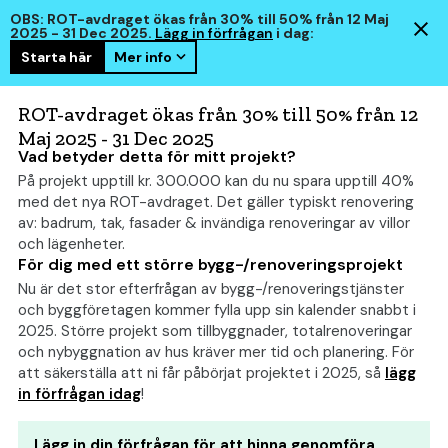
OBS: ROT-avdraget ökas från 30% till 50% från 12 Maj
2025 - 31 Dec 2025.
Lägg in förfrågan
i dag:
Starta här
Mer info
hem
smart
ROT-avdraget ökas från 30% till 50% från 12
Maj 2025 - 31 Dec 2025
Vad betyder detta för mitt projekt?
På projekt upptill kr. 300.000 kan du nu spara upptill 40%
Tillbyggnad: 20 smarta
med det nya ROT-avdraget. Det gäller typiskt renovering
tips
av: badrum, tak, fasader & invändiga renoveringar av villor
och lägenheter.
För dig med ett större bygg-/renoveringsprojekt
Nu är det stor efterfrågan av bygg-/renoveringstjänster
och byggföretagen kommer fylla upp sin kalender snabbt i
2025. Större projekt som tillbyggnader, totalrenoveringar
och nybyggnation av hus kräver mer tid och planering. För
att säkerställa att ni får påbörjat projektet i 2025, så
lägg
in förfrågan idag
!
Lägg in din förfrågan för att hinna genomföra