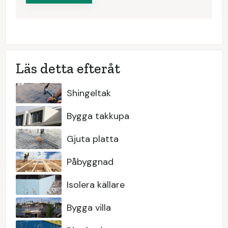
Läs detta efteråt
Shingeltak
Bygga takkupa
Gjuta platta
Påbyggnad
Isolera källare
Bygga villa