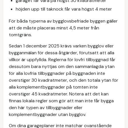
garaget får vara på högst 30 kvadratmeter
höjden upp till taknock får vara högst 4 meter
För båda typerna av bygglovsbefriade byggen gäller
att de måste placeras minst 4,5 meter från
tomtgräns.
Sedan 1 december 2025 krävs varken bygglov eller
bygganmälan för dessa åtgärder, förutsatt att alla
villkor är uppfyllda. Reglerna för lovfri tillbyggnad får
dessutom bara nyttjas om den sammanlagda ytan
för alla lovfria tillbyggnader på byggnaden inte
överstiger 30 kvadratmeter, och den totala ytan för
alla komplementbyggnader på tomten inte
överstiger 45 kvadratmeter. Notera att det kan
finnas lokala regler som gör att man inte får bygga
den här typen av tillbyggnader eller
komplementbyggnader utan bygglov.
Om dina garageplaner inte matchar ovanstående