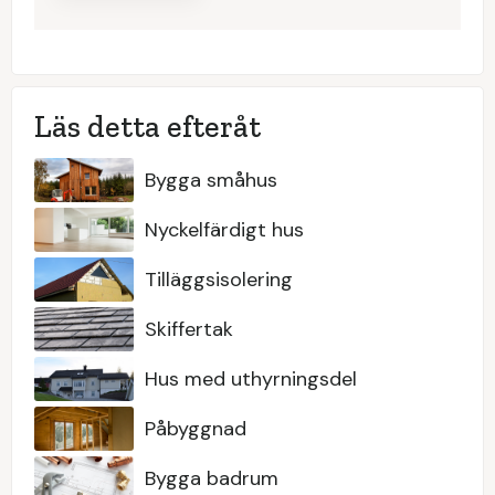
Läs detta efteråt
Bygga småhus
Nyckelfärdigt hus
Tilläggsisolering
Skiffertak
Hus med uthyrningsdel
Påbyggnad
Bygga badrum