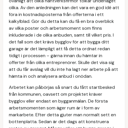
ovanligt att olika hantverksfirmor tolkar underlaget
olika. Av den anledningen kan det vara en god idé att
föra in kostnadsposterna från offerterna i ett
kalkylblad. Gör du detta kan du få en bra överblick
av vilka poster och arbetsmoment som finns
inkluderade i de olika anbuden, samt till vilket pris. I
det fall som det krävs bygglov för att bygga ditt
garage är det lämpligt att få detta ordnat redan
tidigt i processen – gärna innan du hämtar in
offerter från olika entreprenörer. Skulle det visa sig
att du får avslag vill du inte ha lagt ner arbete på att
hämta in och analysera anbud i onödan.
Arbetet kan påbörjas så snart du fått startbesked
från kommunen, oavsett om projektet kräver
bygglov eller endast en bygganmälan. De första
arbetsmomenten som äger rum är i form av
markarbete. Efter detta gjuter man normalt sett en
bottenplatta. Sedan är det dags att konstruera