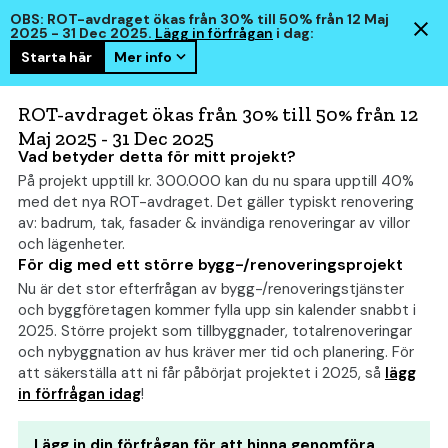
OBS: ROT-avdraget ökas från 30% till 50% från 12 Maj
2025 - 31 Dec 2025.
Lägg in förfrågan
i dag:
Starta här
Mer info
hem
smart
ROT-avdraget ökas från 30% till 50% från 12
Maj 2025 - 31 Dec 2025
Vad betyder detta för mitt projekt?
På projekt upptill kr. 300.000 kan du nu spara upptill 40%
Bygga garage: Allt om
med det nya ROT-avdraget. Det gäller typiskt renovering
kostnad, bygglov och tips
av: badrum, tak, fasader & invändiga renoveringar av villor
och lägenheter.
För dig med ett större bygg-/renoveringsprojekt
Nu är det stor efterfrågan av bygg-/renoveringstjänster
och byggföretagen kommer fylla upp sin kalender snabbt i
2025. Större projekt som tillbyggnader, totalrenoveringar
och nybyggnation av hus kräver mer tid och planering. För
att säkerställa att ni får påbörjat projektet i 2025, så
lägg
in förfrågan idag
!
Lägg in din förfrågan för att hinna genomföra