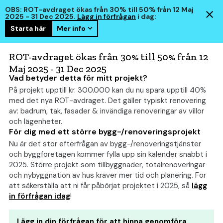
OBS: ROT-avdraget ökas från 30% till 50% från 12 Maj
2025 - 31 Dec 2025.
Lägg in förfrågan
i dag:
Starta här
Mer info
hem
smart
ROT-avdraget ökas från 30% till 50% från 12
Maj 2025 - 31 Dec 2025
Vad betyder detta för mitt projekt?
På projekt upptill kr. 300.000 kan du nu spara upptill 40%
Gjuta platta: Allt om priser,
med det nya ROT-avdraget. Det gäller typiskt renovering
byggprocess och olika
av: badrum, tak, fasader & invändiga renoveringar av villor
och lägenheter.
kostnader
För dig med ett större bygg-/renoveringsprojekt
Nu är det stor efterfrågan av bygg-/renoveringstjänster
och byggföretagen kommer fylla upp sin kalender snabbt i
2025. Större projekt som tillbyggnader, totalrenoveringar
och nybyggnation av hus kräver mer tid och planering. För
att säkerställa att ni får påbörjat projektet i 2025, så
lägg
in förfrågan idag
!
Lägg in din förfrågan för att hinna genomföra