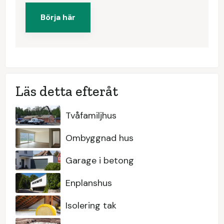
Börja här
Läs detta efteråt
Tvåfamiljhus
Ombyggnad hus
Garage i betong
Enplanshus
Isolering tak