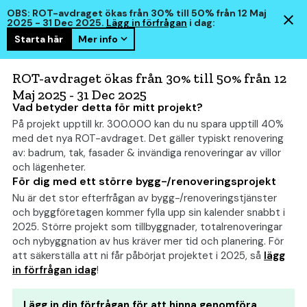
OBS: ROT-avdraget ökas från 30% till 50% från 12 Maj
2025 - 31 Dec 2025.
Lägg in förfrågan
i dag:
Starta här
Mer info
hem
smart
ROT-avdraget ökas från 30% till 50% från 12
Maj 2025 - 31 Dec 2025
Vad betyder detta för mitt projekt?
På projekt upptill kr. 300.000 kan du nu spara upptill 40%
Moderna hus: Allt om
med det nya ROT-avdraget. Det gäller typiskt renovering
kostnad, bygglov och
av: badrum, tak, fasader & invändiga renoveringar av villor
och lägenheter.
tips
(2026)
För dig med ett större bygg-/renoveringsprojekt
Nu är det stor efterfrågan av bygg-/renoveringstjänster
och byggföretagen kommer fylla upp sin kalender snabbt i
2025. Större projekt som tillbyggnader, totalrenoveringar
och nybyggnation av hus kräver mer tid och planering. För
att säkerställa att ni får påbörjat projektet i 2025, så
lägg
in förfrågan idag
!
Lägg in din förfrågan för att hinna genomföra