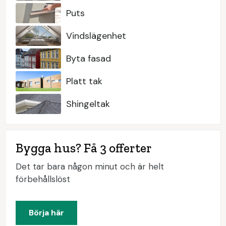
Puts
Vindslägenhet
Byta fasad
Platt tak
Shingeltak
Bygga hus? Få 3 offerter
Det tar bara någon minut och är helt
förbehållslöst
Börja här