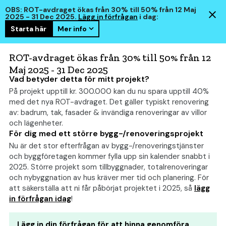
OBS: ROT-avdraget ökas från 30% till 50% från 12 Maj
2025 - 31 Dec 2025.
Lägg in förfrågan
i dag:
Starta här
Mer info
hem
smart
ROT-avdraget ökas från 30% till 50% från 12
Maj 2025 - 31 Dec 2025
Vad betyder detta för mitt projekt?
På projekt upptill kr. 300.000 kan du nu spara upptill 40%
Bygga badrum: Allt om
med det nya ROT-avdraget. Det gäller typiskt renovering
kostnad, bygglov och
av: badrum, tak, fasader & invändiga renoveringar av villor
och lägenheter.
tips
(2026)
För dig med ett större bygg-/renoveringsprojekt
Nu är det stor efterfrågan av bygg-/renoveringstjänster
och byggföretagen kommer fylla upp sin kalender snabbt i
2025. Större projekt som tillbyggnader, totalrenoveringar
och nybyggnation av hus kräver mer tid och planering. För
att säkerställa att ni får påbörjat projektet i 2025, så
lägg
in förfrågan idag
!
Lägg in din förfrågan för att hinna genomföra