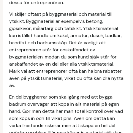
dessa för entreprenören.
Vi skiljer oftast på byggmaterial och material till
ytskikt. Byggmaterial är exempelvis betong,
gipsskivor, målarfärg och tätskikt. Ytskiktsmaterial
kan istället handla om kakel, armatur, dusch, badkar,
handfat och badrumsskåp. Det är vanligt att
entreprenören står för anskaffandet av
byggmaterialen, medan du som kund själv står för
anskaffandet av en del eller alla ytskiktsmaterial.
Märk väl att entreprenörer ofta kan ha bra rabatter
även på ytskiktsmaterial, vilket du ofta kan dra nytta
av.
En del byggherrar som ska igång med att bygga
badrum överväger att köpa in allt material på egen
hand. Gör man detta har man total kontroll över vad
som köps in och till vilket pris. Även om detta kan
verka frestande riskerar men att skapa en hel del
onödiga problem. När man köper in material själv kan