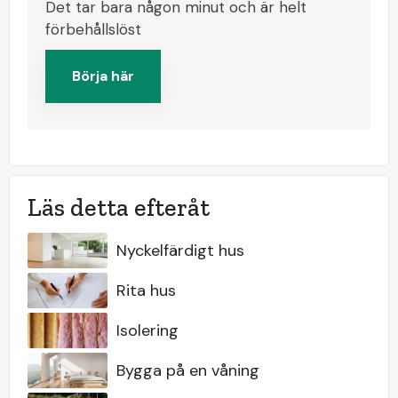
Det tar bara någon minut och är helt
förbehållslöst
Börja här
Läs detta efteråt
Nyckelfärdigt hus
Rita hus
Isolering
Bygga på en våning