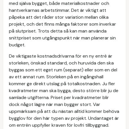
med själva bygget, både materialkostnader och
hantverkarnas arbetstimmar. Det är viktigt att
påpeka att det råder stor variation mellan olika
projekt, och det finns många faktorer som inverkar
på slutpriset. Trots detta så kan man använda
snittpriset som utgångspunkt när man planerar sin
budget.
De viktigaste kostnadsdrivarna för en ny entré är
storleken, önskad standard, och huruvida den ska
byggas som ett eget rum (separat) eller som en del
av ett annat rum. Storleken på en ingångshall
kommer ge direkt utslag på totalkostnaden. Ju fler
kvadratmeter man ska bygga, desto större blir ju de
samlade utgifterna. Priset per kvadratmeter blir
dock något lägre när man bygger stort. Var
uppmärksam på att du nästan alltid kommer behöva
bygglov för den här typen av projekt. Undantaget är
om entrén uppfyller kraven för lovfri tillbyggnad.