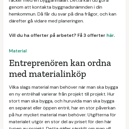
räcker med en bygganmälan. Detta kan du göra
genom att kontakta byggnadsnämnden i din
hemkommun. Då får du svar på dina frågor, och kan
därefter gå vidare med planeringen.
Vill du ha offerter på arbetet? Få 3 offerter
här
.
Material
Entreprenören kan ordna
med materialinköp
Vilka slags material man behöver när man ska bygga
en ny entréhall varierar från projekt till projekt. Hur
stort man ska bygga, och huruvida man ska bygga
en separat eller öppen entré, har en stor påverkan
på hur mycket material man behöver. Utgifterna för
materialet utgör en stor del av priset för den här
typen av projekt. Detta gäller särskilt om man vill