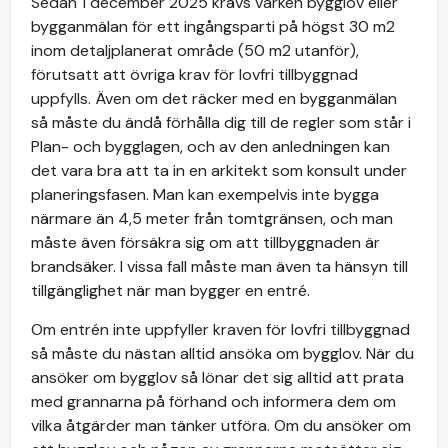
Sedan 1 december 2025 krävs varken bygglov eller
bygganmälan för ett ingångsparti på högst 30 m2
inom detaljplanerat område (50 m2 utanför),
förutsatt att övriga krav för lovfri tillbyggnad
uppfylls. Även om det räcker med en bygganmälan
så måste du ändå förhålla dig till de regler som står i
Plan- och bygglagen, och av den anledningen kan
det vara bra att ta in en arkitekt som konsult under
planeringsfasen. Man kan exempelvis inte bygga
närmare än 4,5 meter från tomtgränsen, och man
måste även försäkra sig om att tillbyggnaden är
brandsäker. I vissa fall måste man även ta hänsyn till
tillgänglighet när man bygger en entré.
Om entrén inte uppfyller kraven för lovfri tillbyggnad
så måste du nästan alltid ansöka om bygglov. När du
ansöker om bygglov så lönar det sig alltid att prata
med grannarna på förhand och informera dem om
vilka åtgärder man tänker utföra. Om du ansöker om