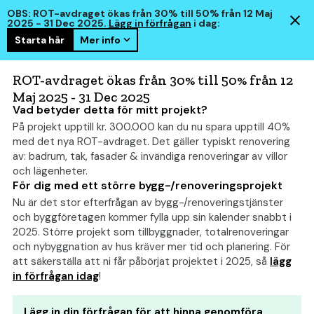
OBS: ROT-avdraget ökas från 30% till 50% från 12 Maj
2025 - 31 Dec 2025.
Lägg in förfrågan
i dag:
Starta här
Mer info
hem
smart
ROT-avdraget ökas från 30% till 50% från 12
Maj 2025 - 31 Dec 2025
Vad betyder detta för mitt projekt?
På projekt upptill kr. 300.000 kan du nu spara upptill 40%
Bygga entré: Allt om
med det nya ROT-avdraget. Det gäller typiskt renovering
kostnad, bygglov och
av: badrum, tak, fasader & invändiga renoveringar av villor
och lägenheter.
tips
(2026)
För dig med ett större bygg-/renoveringsprojekt
Nu är det stor efterfrågan av bygg-/renoveringstjänster
och byggföretagen kommer fylla upp sin kalender snabbt i
2025. Större projekt som tillbyggnader, totalrenoveringar
och nybyggnation av hus kräver mer tid och planering. För
att säkerställa att ni får påbörjat projektet i 2025, så
lägg
in förfrågan idag
!
Lägg in din förfrågan för att hinna genomföra