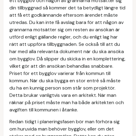
ett bygglov och någon av grannarna motsätter sig
din tillbyggnad så kommer det ta betydligt längre tid
att få ett godkännande eftersom ärendet måste
utredas. Du kan inte få avslag bara för att någon av
grannarna motsätter sig om resten av ansökan är
utförd enligt gällande regler, och du enligt lag har
rätt att uppföra tillbyggnaden. Se också till att du
har med alla relevanta dokument när du ska ansöka
om bygglov. Då slipper du skicka in en komplettering,
vilket gör att din ansökan behandlas snabbare.
Priset för ett bygglov varierar från kommun till
kommun. När du ska bygga en stor entré så måste
du ha en kunnig person som står som projektör.
Detta brukar vanligtvis vara en arkitekt. När man
räknar på priset måste man ha både arkitekten och
avgiften till kommunen i åtanke.
Redan tidigt i planeringsfasen bör man förhöra sig
om huruvida man behöver bygglov, eller om det