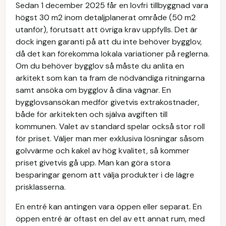
Sedan 1 december 2025 får en lovfri tillbyggnad vara
högst 30 m2 inom detaljplanerat område (50 m2
utanför), förutsatt att övriga krav uppfylls. Det är
dock ingen garanti på att du inte behöver bygglov,
då det kan förekomma lokala variationer på reglerna.
Om du behöver bygglov så måste du anlita en
arkitekt som kan ta fram de nödvändiga ritningarna
samt ansöka om bygglov å dina vägnar. En
bygglovsansökan medför givetvis extrakostnader,
både för arkitekten och själva avgiften till
kommunen. Valet av standard spelar också stor roll
för priset. Väljer man mer exklusiva lösningar såsom
golvvärme och kakel av hög kvalitet, så kommer
priset givetvis gå upp. Man kan göra stora
besparingar genom att välja produkter i de lägre
prisklasserna.
En entré kan antingen vara öppen eller separat. En
öppen entré är oftast en del av ett annat rum, med