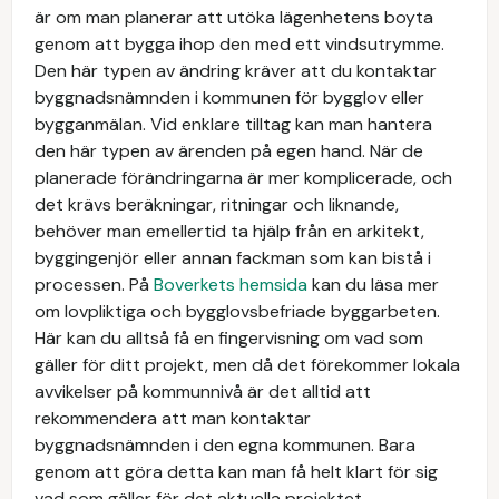
är om man planerar att utöka lägenhetens boyta
genom att bygga ihop den med ett vindsutrymme.
Den här typen av ändring kräver att du kontaktar
byggnadsnämnden i kommunen för bygglov eller
bygganmälan. Vid enklare tilltag kan man hantera
den här typen av ärenden på egen hand. När de
planerade förändringarna är mer komplicerade, och
det krävs beräkningar, ritningar och liknande,
behöver man emellertid ta hjälp från en arkitekt,
byggingenjör eller annan fackman som kan bistå i
processen. På
Boverkets hemsida
kan du läsa mer
om lovpliktiga och bygglovsbefriade byggarbeten.
Här kan du alltså få en fingervisning om vad som
gäller för ditt projekt, men då det förekommer lokala
avvikelser på kommunnivå är det alltid att
rekommendera att man kontaktar
byggnadsnämnden i den egna kommunen. Bara
genom att göra detta kan man få helt klart för sig
vad som gäller för det aktuella projektet.