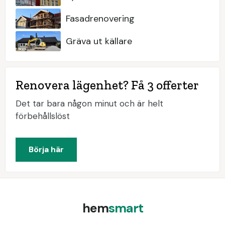
Fasadrenovering
Gräva ut källare
Renovera lägenhet? Få 3 offerter
Det tar bara någon minut och är helt
förbehållslöst
Börja här
hem
smart