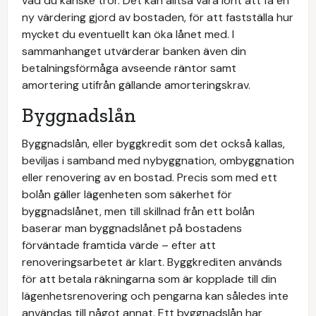
vad du kanske tror. Det kan alltså vara lönt att få en
ny värdering gjord av bostaden, för att fastställa hur
mycket du eventuellt kan öka lånet med. I
sammanhanget utvärderar banken även din
betalningsförmåga avseende räntor samt
amortering utifrån gällande amorteringskrav.
Byggnadslån
Byggnadslån, eller byggkredit som det också kallas,
beviljas i samband med nybyggnation, ombyggnation
eller renovering av en bostad. Precis som med ett
bolån gäller lägenheten som säkerhet för
byggnadslånet, men till skillnad från ett bolån
baserar man byggnadslånet på bostadens
förväntade framtida värde – efter att
renoveringsarbetet är klart. Byggkrediten används
för att betala räkningarna som är kopplade till din
lägenhetsrenovering och pengarna kan således inte
användas till något annat. Ett byggnadslån har