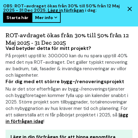
OBS: ROT-avdraget ökas från 30% till 50% från 12 Maj
2025 - 31 Dec 2025.
Lägg in förfrågan
i dag:
Starta här
Mer info
hem
smart
ROT-avdraget ökas från 30% till 50% från 12
Maj 2025 - 31 Dec 2025
Vad betyder detta för mitt projekt?
På projekt upptill kr. 300.000 kan du nu spara upptill 40%
Renovera lägenhet: Allt om
med det nya ROT-avdraget. Det gäller typiskt renovering
kostnad, bygglov och
av: badrum, tak, fasader & invändiga renoveringar av villor
och lägenheter.
tips
(2026)
För dig med ett större bygg-/renoveringsprojekt
Nu är det stor efterfrågan av bygg-/renoveringstjänster
och byggföretagen kommer fylla upp sin kalender snabbt i
2025. Större projekt som tillbyggnader, totalrenoveringar
och nybyggnation av hus kräver mer tid och planering. För
att säkerställa att ni får påbörjat projektet i 2025, så
lägg
in förfrågan idag
!
Lägg in din förfrågan för att hinna genomföra