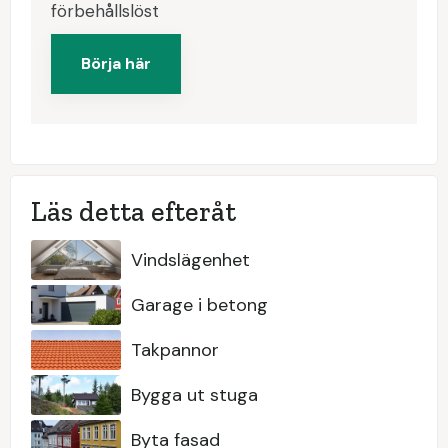
förbehållslöst
Börja här
Läs detta efteråt
Vindslägenhet
Garage i betong
Takpannor
Bygga ut stuga
Byta fasad