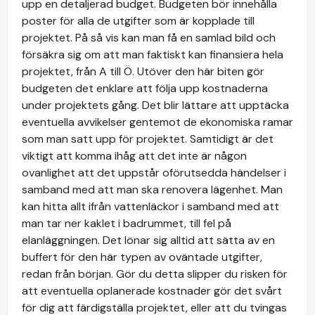
upp en detaljerad budget. Budgeten bör innehålla
poster för alla de utgifter som är kopplade till
projektet. På så vis kan man få en samlad bild och
försäkra sig om att man faktiskt kan finansiera hela
projektet, från A till Ö. Utöver den här biten gör
budgeten det enklare att följa upp kostnaderna
under projektets gång. Det blir lättare att upptäcka
eventuella avvikelser gentemot de ekonomiska ramar
som man satt upp för projektet. Samtidigt är det
viktigt att komma ihåg att det inte är någon
ovanlighet att det uppstår oförutsedda händelser i
samband med att man ska renovera lägenhet. Man
kan hitta allt ifrån vattenläckor i samband med att
man tar ner kaklet i badrummet, till fel på
elanläggningen. Det lönar sig alltid att sätta av en
buffert för den här typen av oväntade utgifter,
redan från början. Gör du detta slipper du risken för
att eventuella oplanerade kostnader gör det svårt
för dig att färdigställa projektet, eller att du tvingas