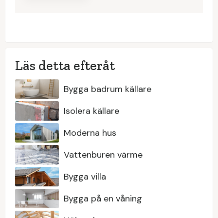
Läs detta efteråt
Bygga badrum källare
Isolera källare
Moderna hus
Vattenburen värme
Bygga villa
Bygga på en våning