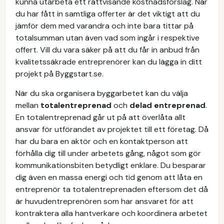
kunna utarbeta ett rättvisande kostnadsförslag. När
du har fått in samtliga offerter är det viktigt att du
jämför dem med varandra och inte bara tittar på
totalsumman utan även vad som ingår i respektive
offert. Vill du vara säker på att du får in anbud från
kvalitetssäkrade entreprenörer kan du lägga in ditt
projekt på Byggstart.se.
När du ska organisera byggarbetet kan du välja
mellan
totalentreprenad
och
delad entreprenad
.
En totalentreprenad går ut på att överlåta allt
ansvar för utförandet av projektet till ett företag. Då
har du bara en aktör och en kontaktperson att
förhålla dig till under arbetets gång, något som gör
kommunikationsbiten betydligt enklare. Du besparar
dig även en massa energi och tid genom att låta en
entreprenör ta totalentreprenaden eftersom det då
är huvudentreprenören som har ansvaret för att
kontraktera alla hantverkare och koordinera arbetet