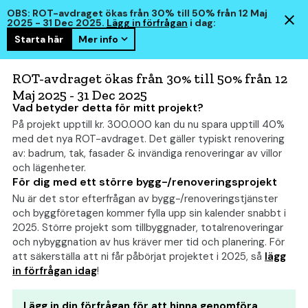
OBS: ROT-avdraget ökas från 30% till 50% från 12 Maj
2025 - 31 Dec 2025.
Lägg in förfrågan
i dag:
Starta här
Mer info
hem
smart
ROT-avdraget ökas från 30% till 50% från 12
Maj 2025 - 31 Dec 2025
Vad betyder detta för mitt projekt?
På projekt upptill kr. 300.000 kan du nu spara upptill 40%
Funkishus: Kostnad,
med det nya ROT-avdraget. Det gäller typiskt renovering
Priskalkylator och Budget
av: badrum, tak, fasader & invändiga renoveringar av villor
och lägenheter.
För dig med ett större bygg-/renoveringsprojekt
Nu är det stor efterfrågan av bygg-/renoveringstjänster
och byggföretagen kommer fylla upp sin kalender snabbt i
2025. Större projekt som tillbyggnader, totalrenoveringar
och nybyggnation av hus kräver mer tid och planering. För
att säkerställa att ni får påbörjat projektet i 2025, så
lägg
in förfrågan idag
!
Lägg in din förfrågan för att hinna genomföra