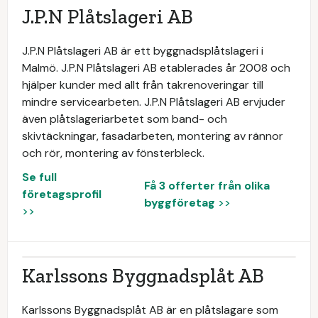
J.P.N Plåtslageri AB
J.P.N Plåtslageri AB är ett byggnadsplåtslageri i
Malmö. J.P.N Plåtslageri AB etablerades år 2008 och
hjälper kunder med allt från takrenoveringar till
mindre servicearbeten. J.P.N Plåtslageri AB ervjuder
även plåtslageriarbetet som band- och
skivtäckningar, fasadarbeten, montering av rännor
och rör, montering av fönsterbleck.
Se full
Få 3 offerter från olika
företagsprofil
byggföretag
>>
>>
Karlssons Byggnadsplåt AB
Karlssons Byggnadsplåt AB är en plåtslagare som