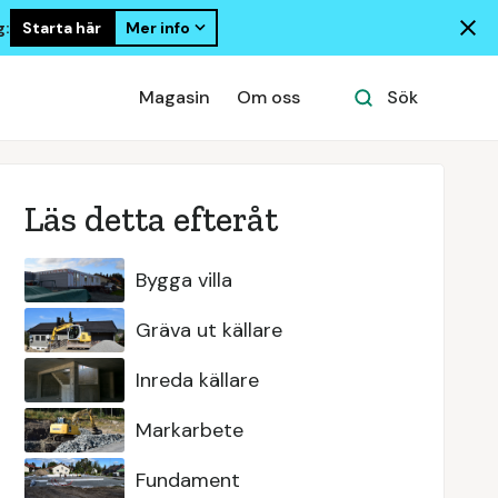
Starta här
Mer info
g:
Magasin
Om oss
Sök
Läs detta efteråt
Bygga villa
Gräva ut källare
Inreda källare
Markarbete
Fundament