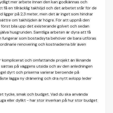
etydligt mer arbete innan den kan godkännas och
få en tillräcklig takhöjd och det arbetet står för de
jd ligger på 2,3 meter, men det är inget som hindrar
r bättre om takhöjden är högre. För att uppnå den
 först bila upp det existerande golvet och sedan
 själva husgrunden. Samtliga arbeten är dyra att få
h fungerar som bostadsyta behöver de bara utföras
n ordinarie renovering och kostnaderna blir även
er komplicerat och omfattande projekt än liknande
lst sättas på väggens utsida och av den anledningen
egel dyrt och priserna varierar beroende på
te lägga ny dränering och dra nytt avlopp leder
r eget tycke, smak och budget. Vad du ska använda
tuga eller dylikt - har stor inverkan på hur stor budget