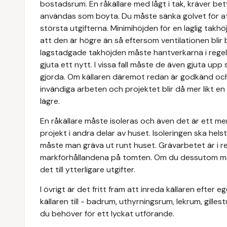
bostadsrum. En råkällare med lågt i tak, kräver b
användas som boyta. Du måste sänka golvet för att 
största utgifterna. Minimihöjden för en laglig takhö
att den är högre än så eftersom ventilationen bli
lagstadgade takhöjden måste hantverkarna i regel
gjuta ett nytt. I vissa fall måste de även gjuta upp
gjorda. Om källaren däremot redan är godkänd oc
invändiga arbeten och projektet blir då mer likt e
lägre.
En råkällare måste isoleras och även det är ett m
projekt i andra delar av huset. Isoleringen ska he
måste man gräva ut runt huset. Grävarbetet är i r
markförhållandena på tomten. Om du dessutom mås
det till ytterligare utgifter.
I övrigt är det fritt fram att inreda källaren efte
källaren till - badrum, uthyrningsrum, lekrum, gilles
du behöver för ett lyckat utförande.