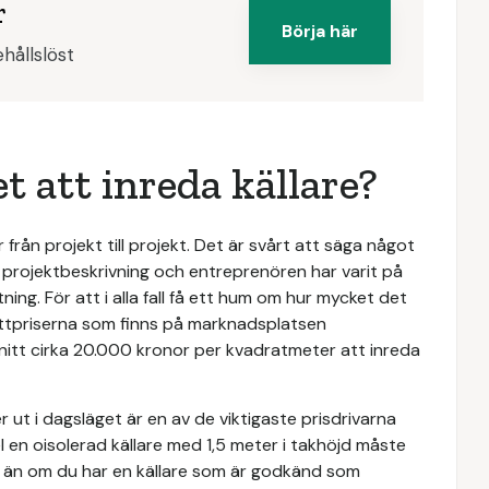
r
Börja här
hållslöst
t att inreda källare?
 från projekt till projekt. Det är svårt att säga något
 projektbeskrivning och entreprenören har varit på
ng. För att i alla fall få ett hum om hur mycket det
snittpriserna som finns på marknadsplatsen
snitt cirka 20.000 kronor per kvadratmeter att inreda
ser ut i dagsläget är en av de viktigaste prisdrivarna
el en oisolerad källare med 1,5 meter i takhöjd måste
 än om du har en källare som är godkänd som