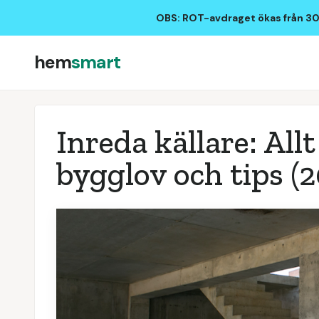
OBS: ROT-avdraget ökas från 30%
hem
smart
Inreda källare: All
bygglov och tips
(