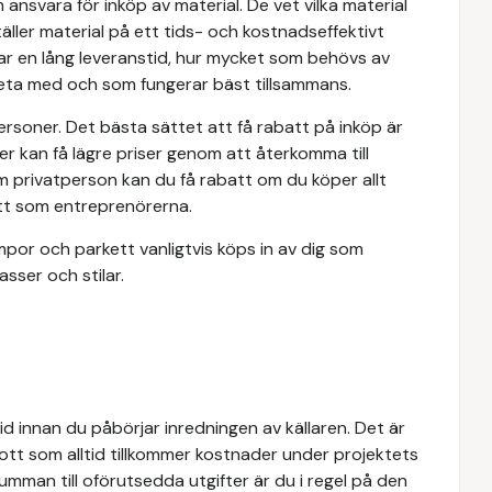
 ansvara för inköp av material. De vet vilka material
äller material på ett tids- och kostnadseffektivt
ar en lång leveranstid, hur mycket som behövs av
rbeta med och som fungerar bäst tillsammans.
ersoner. Det bästa sättet att få rabatt på inköp är
r kan få lägre priser genom att återkomma till
 privatperson kan du få rabatt om du köper allt
att som entreprenörerna.
por och parkett vanligtvis köps in av dig som
sser och stilar.
tid innan du påbörjar inredningen av källaren. Det är
tt som alltid tillkommer kostnader under projektets
mman till oförutsedda utgifter är du i regel på den