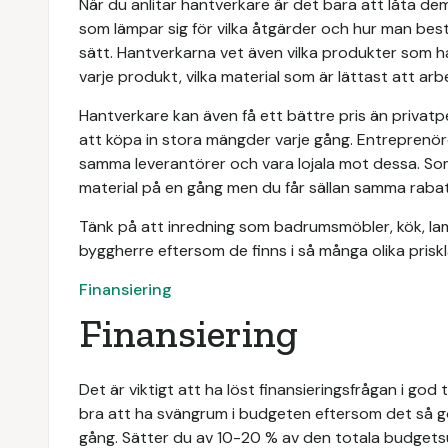
När du anlitar hantverkare är det bara att låta dem
som lämpar sig för vilka åtgärder och hur man best
sätt. Hantverkarna vet även vilka produkter som h
varje produkt, vilka material som är lättast att a
Hantverkare kan även få ett bättre pris än privatp
att köpa in stora mängder varje gång. Entreprenöre
samma leverantörer och vara lojala mot dessa. Som
material på en gång men du får sällan samma rab
Tänk på att inredning som badrumsmöbler, kök, lam
byggherre eftersom de finns i så många olika priskla
Finansiering
Finansiering
Det är viktigt att ha löst finansieringsfrågan i god 
bra att ha svängrum i budgeten eftersom det så go
gång. Sätter du av 10-20 % av den totala budgetsu