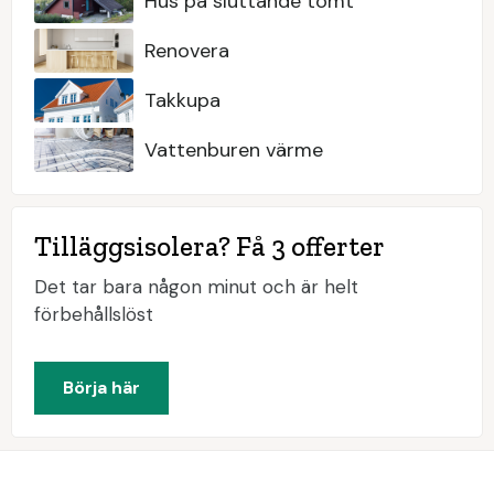
Hus på sluttande tomt
Renovera
Takkupa
Vattenburen värme
Tilläggsisolera? Få 3 offerter
Det tar bara någon minut och är helt
förbehållslöst
Börja här