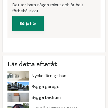
Det tar bara någon minut och är helt
förbehållslöst
Börja här
Läs detta efteråt
Nyckelfärdigt hus
Bygga garage
Bygga badrum