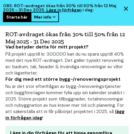
OBS: ROT-avdraget ökas från 30% till 50% från 12 Maj
2025 - 31 Dec 2025.
Lägg in förfrågan
i dag:
Starta här
Mer info
hem
smart
ROT-avdraget ökas från 30% till 50% från 12
Maj 2025 - 31 Dec 2025
Vad betyder detta för mitt projekt?
På projekt upptill kr. 300.000 kan du nu spara upptill 40%
Tilläggsisolering: Kostnad,
med det nya ROT-avdraget. Det gäller typiskt renovering
Priskalkylator och Budget
av: badrum, tak, fasader & invändiga renoveringar av villor
och lägenheter.
För dig med ett större bygg-/renoveringsprojekt
Nu är det stor efterfrågan av bygg-/renoveringstjänster
och byggföretagen kommer fylla upp sin kalender snabbt i
2025. Större projekt som tillbyggnader, totalrenoveringar
och nybyggnation av hus kräver mer tid och planering. För
att säkerställa att ni får påbörjat projektet i 2025, så
lägg
in förfrågan idag
!
Lägg in din förfrågan för att hinna genomföra