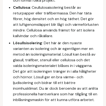
och forma i olika projekt.
Cellulosa
: Ceullulosaisolering består av
returpapper eller träfibermassa. Den har täta
fibrer, hög densitet och en hög täthet. Det gör
att luftgenomsläppet blir lågt och värmeförlusten
mindre. Cellulosa används främst för att isolera
kallvindar och råkällare.
Lösullsisolering
: Det här är den nyaste
varianten av isolering och är egentligen mer en
metod än isoleringsmaterial. Lösull kan bestå av
glasull, träfiber, stenull eller cellulosa och det
valda isoleringsmaterialet blåses in i väggarna.
Det gör att isoleringen tränger in i alla håligheter
och hörnor. Lösull ger en bra värme- och
ljudisolering och bidrar till ett bättre
inomhusklimat. Du är dock beroende av att anlita
professionella hantverkare som har tillgång till en
inblåsningsmaskin för att kunna utföra arbetet.