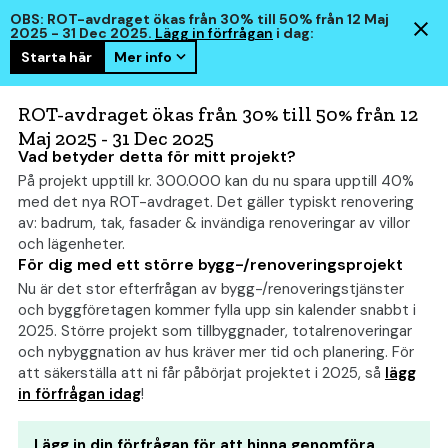
OBS: ROT-avdraget ökas från 30% till 50% från 12 Maj
2025 - 31 Dec 2025.
Lägg in förfrågan
i dag:
Starta här
Mer info
hem
smart
ROT-avdraget ökas från 30% till 50% från 12
Maj 2025 - 31 Dec 2025
Vad betyder detta för mitt projekt?
På projekt upptill kr. 300.000 kan du nu spara upptill 40%
Höja tak: Allt om kostnad,
med det nya ROT-avdraget. Det gäller typiskt renovering
bygglov och tips
(2026)
av: badrum, tak, fasader & invändiga renoveringar av villor
och lägenheter.
För dig med ett större bygg-/renoveringsprojekt
Nu är det stor efterfrågan av bygg-/renoveringstjänster
och byggföretagen kommer fylla upp sin kalender snabbt i
2025. Större projekt som tillbyggnader, totalrenoveringar
och nybyggnation av hus kräver mer tid och planering. För
att säkerställa att ni får påbörjat projektet i 2025, så
lägg
in förfrågan idag
!
Lägg in din förfrågan för att hinna genomföra