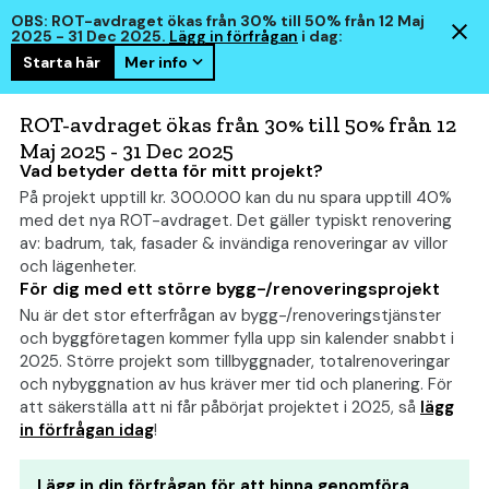
OBS: ROT-avdraget ökas från 30% till 50% från 12 Maj
2025 - 31 Dec 2025.
Lägg in förfrågan
i dag:
Starta här
Mer info
hem
smart
ROT-avdraget ökas från 30% till 50% från 12
Maj 2025 - 31 Dec 2025
Vad betyder detta för mitt projekt?
På projekt upptill kr. 300.000 kan du nu spara upptill 40%
Byta fasad: Kostnad,
med det nya ROT-avdraget. Det gäller typiskt renovering
Priskalkylator och Budget
av: badrum, tak, fasader & invändiga renoveringar av villor
och lägenheter.
För dig med ett större bygg-/renoveringsprojekt
Nu är det stor efterfrågan av bygg-/renoveringstjänster
och byggföretagen kommer fylla upp sin kalender snabbt i
2025. Större projekt som tillbyggnader, totalrenoveringar
och nybyggnation av hus kräver mer tid och planering. För
att säkerställa att ni får påbörjat projektet i 2025, så
lägg
in förfrågan idag
!
Lägg in din förfrågan för att hinna genomföra