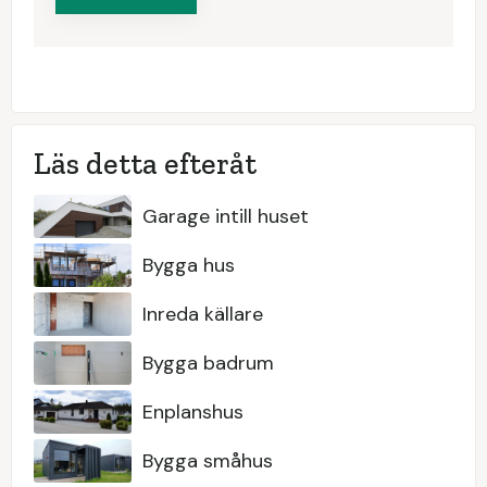
Läs detta efteråt
Garage intill huset
Bygga hus
Inreda källare
Bygga badrum
Enplanshus
Bygga småhus