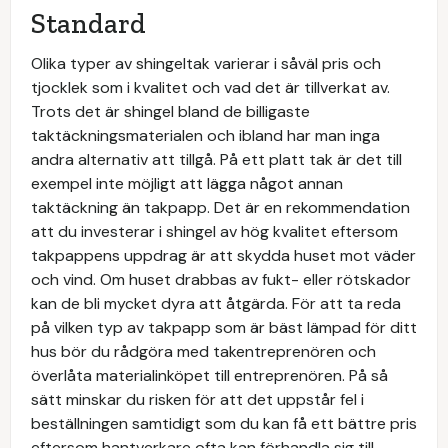
Standard
Olika typer av shingeltak varierar i såväl pris och
tjocklek som i kvalitet och vad det är tillverkat av.
Trots det är shingel bland de billigaste
taktäckningsmaterialen och ibland har man inga
andra alternativ att tillgå. På ett platt tak är det till
exempel inte möjligt att lägga något annan
taktäckning än takpapp. Det är en rekommendation
att du investerar i shingel av hög kvalitet eftersom
takpappens uppdrag är att skydda huset mot väder
och vind. Om huset drabbas av fukt- eller rötskador
kan de bli mycket dyra att åtgärda. För att ta reda
på vilken typ av takpapp som är bäst lämpad för ditt
hus bör du rådgöra med takentreprenören och
överlåta materialinköpet till entreprenören. På så
sätt minskar du risken för att det uppstår fel i
beställningen samtidigt som du kan få ett bättre pris
eftersom hantverkare ofta kan förhandla sig till