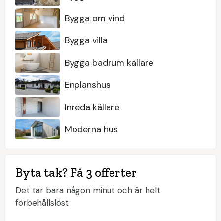
Bygga om vind
Bygga villa
Bygga badrum källare
Enplanshus
Inreda källare
Moderna hus
Byta tak? Få 3 offerter
Det tar bara någon minut och är helt
förbehållslöst