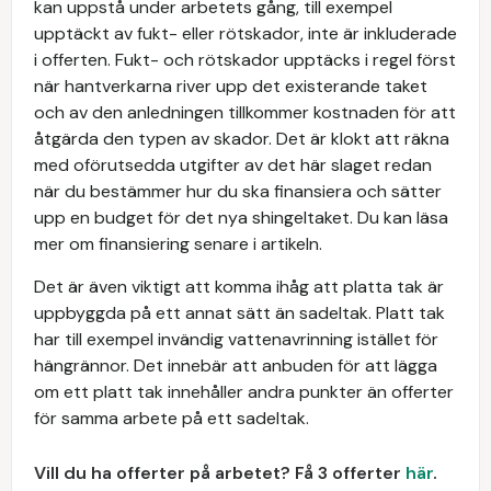
kan uppstå under arbetets gång, till exempel
upptäckt av fukt- eller rötskador, inte är inkluderade
i offerten. Fukt- och rötskador upptäcks i regel först
när hantverkarna river upp det existerande taket
och av den anledningen tillkommer kostnaden för att
åtgärda den typen av skador. Det är klokt att räkna
med oförutsedda utgifter av det här slaget redan
när du bestämmer hur du ska finansiera och sätter
upp en budget för det nya shingeltaket. Du kan läsa
mer om finansiering senare i artikeln.
Det är även viktigt att komma ihåg att platta tak är
uppbyggda på ett annat sätt än sadeltak. Platt tak
har till exempel invändig vattenavrinning istället för
hängrännor. Det innebär att anbuden för att lägga
om ett platt tak innehåller andra punkter än offerter
för samma arbete på ett sadeltak.
Vill du ha offerter på arbetet? Få 3 offerter
här
.