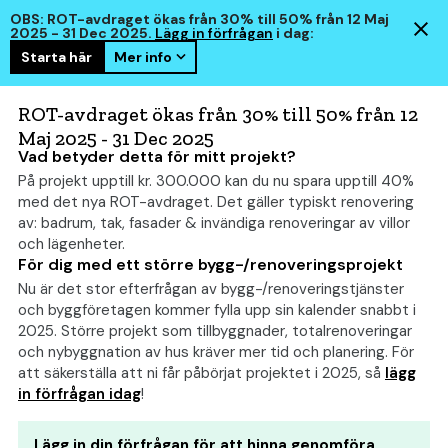
OBS: ROT-avdraget ökas från 30% till 50% från 12 Maj
2025 - 31 Dec 2025.
Lägg in förfrågan
i dag:
Starta här
Mer info
hem
smart
ROT-avdraget ökas från 30% till 50% från 12
Maj 2025 - 31 Dec 2025
Vad betyder detta för mitt projekt?
På projekt upptill kr. 300.000 kan du nu spara upptill 40%
Shingeltak: Pris, Kalkylator
med det nya ROT-avdraget. Det gäller typiskt renovering
och Budget
av: badrum, tak, fasader & invändiga renoveringar av villor
och lägenheter.
För dig med ett större bygg-/renoveringsprojekt
Nu är det stor efterfrågan av bygg-/renoveringstjänster
och byggföretagen kommer fylla upp sin kalender snabbt i
2025. Större projekt som tillbyggnader, totalrenoveringar
och nybyggnation av hus kräver mer tid och planering. För
att säkerställa att ni får påbörjat projektet i 2025, så
lägg
in förfrågan idag
!
Lägg in din förfrågan för att hinna genomföra