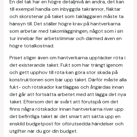
En del tak har en högre detaljnivå än andra, det kan
till exempel handla om inbyggda takrännor, fläktar
och skorstenar på taket som takläggaren måste ta
hänsyn till. Det ställer högre krav på hantverkarna
som arbetar med takomläggningen, något som i sin
tur innebär fler arbetstimmar och därmed även en
högre totalkostnad.
Priset stiger även om hantverkarna upptäcker röta i
det existerande taket. Fukt som har trängt igenom
och gett upphov till röta kan göra stor skada på
konstruktionen som bär upp taket. Därför måste alla
fukt- och rötskador kartläggas och åtgärdas innan
det går att fortsätta arbetet med att lägga det nya
taket. Eftersom det är svårt att förutspå om det
finns några rötskador innan hantverkarna river upp
det befintliga taket är det smart att sätta upp en
enskild budgetpost för oförutsedda händelser och
utgifter när du gör din budget.