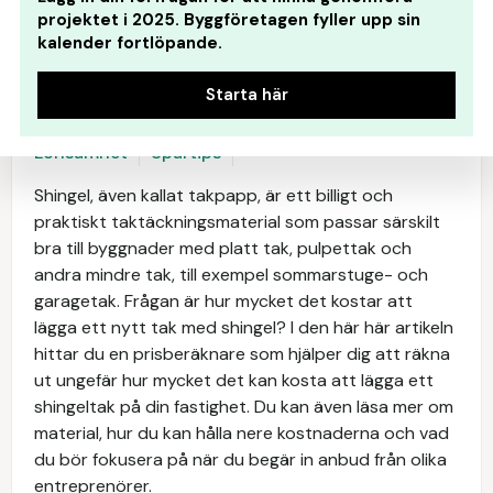
projektet i 2025. Byggföretagen fyller upp sin
kalender fortlöpande.
Starta här
Kalkylator
Hantverkare
Anbud
Material
Lönsamhet
Spartips
Shingel, även kallat takpapp, är ett billigt och
praktiskt taktäckningsmaterial som passar särskilt
bra till byggnader med platt tak, pulpettak och
andra mindre tak, till exempel sommarstuge- och
garagetak. Frågan är hur mycket det kostar att
lägga ett nytt tak med shingel? I den här här artikeln
hittar du en prisberäknare som hjälper dig att räkna
ut ungefär hur mycket det kan kosta att lägga ett
shingeltak på din fastighet. Du kan även läsa mer om
material, hur du kan hålla nere kostnaderna och vad
du bör fokusera på när du begär in anbud från olika
entreprenörer.